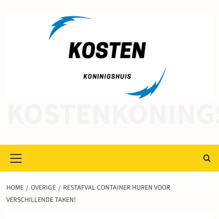
Ga
naar
de
inhoud
KOSTENKONING
Primair
menu
HOME
OVERIGE
RESTAFVAL CONTAINER HUREN VOOR
VERSCHILLENDE TAKEN!