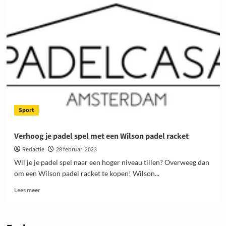
Sport
Verhoog je padel spel met een Wilson padel racket
Redactie
28 februari 2023
Wil je je padel spel naar een hoger niveau tillen? Overweeg dan
om een ​​Wilson padel racket te kopen! Wilson...
Lees
Lees meer
meer
over
Verhoog