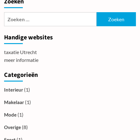
Zoeken
je
padel
spel
Zoeken
met
naar:
een
Wilson
Handige websites
padel
racket
taxatie Utrecht
meer informatie
Categorieën
(1)
Interieur
(1)
Makelaar
(1)
Mode
(8)
Overige
(1)
Sport