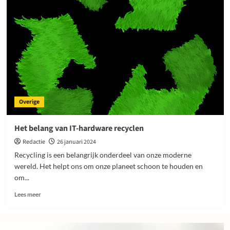
mogelijkheden
bij
Postmus
voor
je
droomtuin
Overige
Het belang van IT-hardware recyclen
Redactie
26 januari 2024
Recycling is een belangrijk onderdeel van onze moderne
wereld. Het helpt ons om onze planeet schoon te houden en
om...
Lees
Lees meer
meer
over
Het