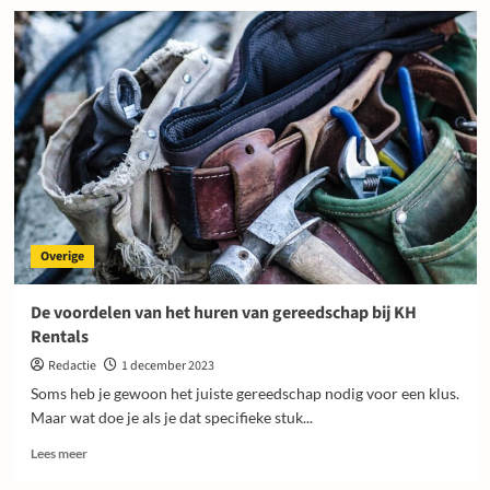
Waarom
is
elektronica
recyclen
belangrijk?
Overige
De voordelen van het huren van gereedschap bij KH
Rentals
Redactie
1 december 2023
Soms heb je gewoon het juiste gereedschap nodig voor een klus.
Maar wat doe je als je dat specifieke stuk...
Lees
Lees meer
meer