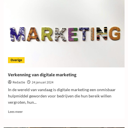
belang
van
IT-
hardware
recyclen
Overige
Verkenning van digitale marketing
Redactie
24 januari 2024
In de wereld van vandaag is digitale marketing een onmisbaar
hulpmiddel geworden voor bedrijven die hun bereik willen
vergroten, hun...
Lees
Lees meer
meer
over
Verkenning