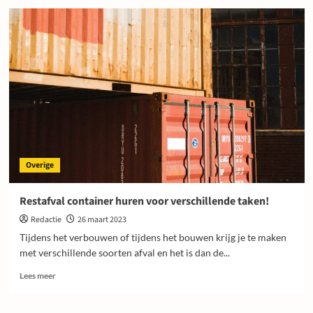
Bij
Whale
IT
weet
je
dat
je
al
je
hardware
kwijt
kunt!
Overige
Restafval container huren voor verschillende taken!
Redactie
26 maart 2023
Tijdens het verbouwen of tijdens het bouwen krijg je te maken
met verschillende soorten afval en het is dan de...
Lees
Lees meer
meer
over