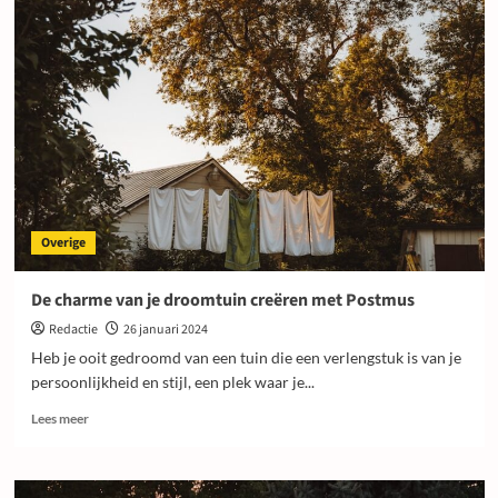
Overige
De charme van je droomtuin creëren met Postmus
Redactie
26 januari 2024
Heb je ooit gedroomd van een tuin die een verlengstuk is van je
persoonlijkheid en stijl, een plek waar je...
Lees
Lees meer
meer
over
De