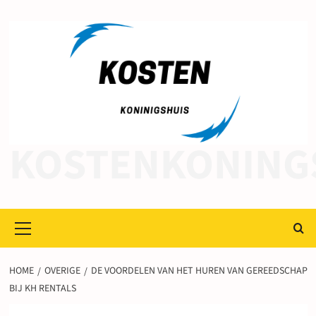
Ga
naar
de
inhoud
KOSTENKONING
Primair
menu
HOME
OVERIGE
DE VOORDELEN VAN HET HUREN VAN GEREEDSCHAP
BIJ KH RENTALS