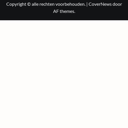
Copyright © alle rechten voorbehouden.
|
CoverNews
door
AF themes.