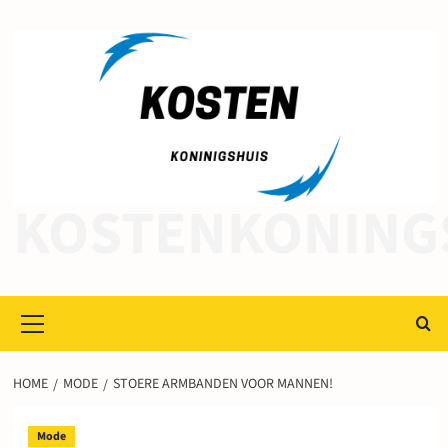
Ga
naar
de
inhoud
KOSTENKONING
Primair
menu
HOME
MODE
STOERE ARMBANDEN VOOR MANNEN!
Mode