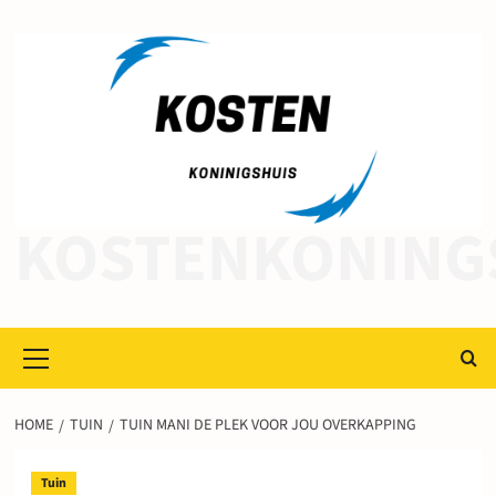
Ga
naar
de
inhoud
KOSTENKONING
Primair
menu
HOME
TUIN
TUIN MANI DE PLEK VOOR JOU OVERKAPPING
Tuin